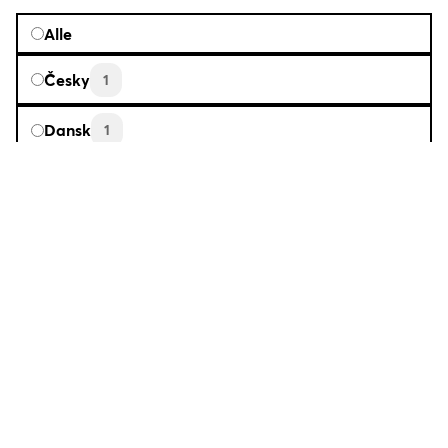
Alle
Česky
1
Dansk
1
Deutsch
39
English
21
Español
6
Français
4
Hrvatski
2
Italiano
5